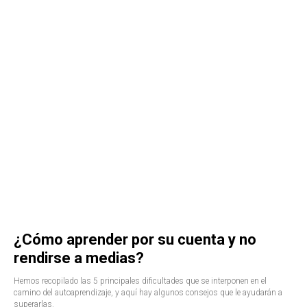
¿Cómo aprender por su cuenta y no
rendirse a medias?
Hemos recopilado las 5 principales dificultades que se interponen en el
camino del autoaprendizaje, y aquí hay algunos consejos que le ayudarán a
superarlas.