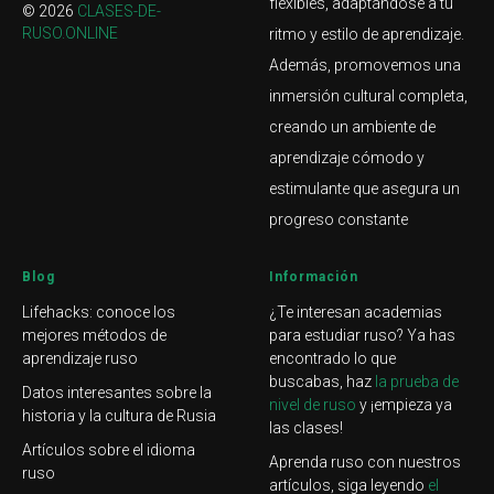
flexibles, adaptándose a tu
© 2026
CLASES-DE-
RUSO.ONLINE
ritmo y estilo de aprendizaje.
Además, promovemos una
inmersión cultural completa,
creando un ambiente de
aprendizaje cómodo y
estimulante que asegura un
progreso constante​
Blog
Información
Lifehacks: conoce los
¿Te interesan academias
mejores métodos de
para estudiar ruso? Ya has
aprendizaje ruso
encontrado lo que
buscabas, haz
la prueba de
Datos interesantes sobre la
nivel de ruso
y ¡empieza ya
historia y la cultura de Rusia
las clases!
Artículos sobre el idioma
Aprenda ruso con nuestros
ruso
artículos, siga leyendo
el