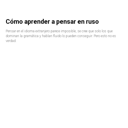
Cómo aprender a pensar en ruso
Pensar en el idioma extranjero parece imposible, se cree que solo los que
dominan la gramática y hablan fluido lo pueden conseguir. Pero esto no es
verdad.