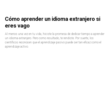
Cómo aprender un idioma extranjero si
eres vago
Al menos una vez en tu vida, hiciste la promesa de dedicar tiempo a aprender
un idioma extranjero. Pero como resultado, te rendiste. Por suerte, los
científicos reconocen que el aprendizaje pasivo puede ser tan eficaz como el
aprendizaje activo.