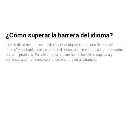
¿Cómo superar la barrera del idioma?
Hoy en día, a menudo se puede encontrar algo así como una "barrera del
idioma" y, probablemente, cada uno de nosotros al menos una vez se encontró
con este problema. En este artículo hablaremos sobre cómo superarla y
comenzar a comunicarse con fluidez en un idioma extranjero.