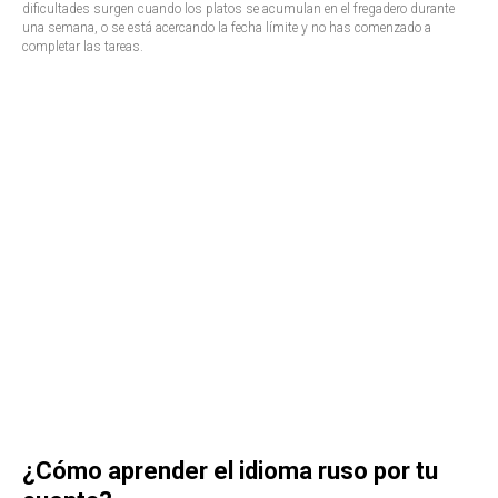
dificultades surgen cuando los platos se acumulan en el fregadero durante
una semana, o se está acercando la fecha límite y no has comenzado a
completar las tareas.
¿Cómo aprender el idioma ruso por tu