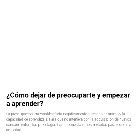
¿Cómo dejar de preocuparte y empezar
a aprender?
La preocupación irrazonable afecta negativamente al estado de ánimo y la
capacidad de aprendizaje. Para que no interfiera con la adquisición de nuevos
conocimientos, los psicólogos han propuesto varios métodos para reducir la
ansiedad.