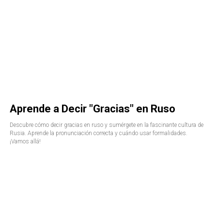
Aprende a Decir "Gracias" en Ruso
Descubre cómo decir gracias en ruso y sumérgete en la fascinante cultura de
Rusia. Aprende la pronunciación correcta y cuándo usar formalidades.
¡Vamos allá!