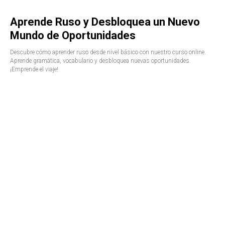
Aprende Ruso y Desbloquea un Nuevo
Mundo de Oportunidades
Descubre cómo aprender ruso desde nivel básico con nuestro curso online.
Aprende gramática, vocabulario y desbloquea nuevas oportunidades.
¡Emprende el viaje!