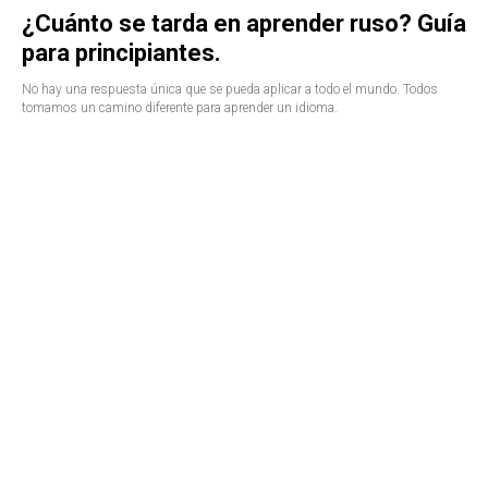
¿Cuánto se tarda en aprender ruso? Guía
para principiantes.
No hay una respuesta única que se pueda aplicar a todo el mundo. Todos
tomamos un camino diferente para aprender un idioma.