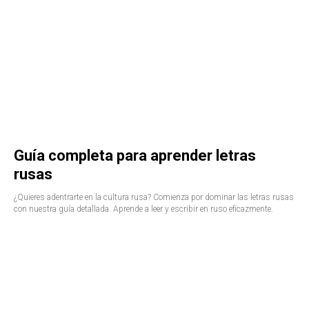
Guía completa para aprender letras
rusas
¿Quieres adentrarte en la cultura rusa? Comienza por dominar las letras rusas
con nuestra guía detallada. Aprende a leer y escribir en ruso eficazmente.