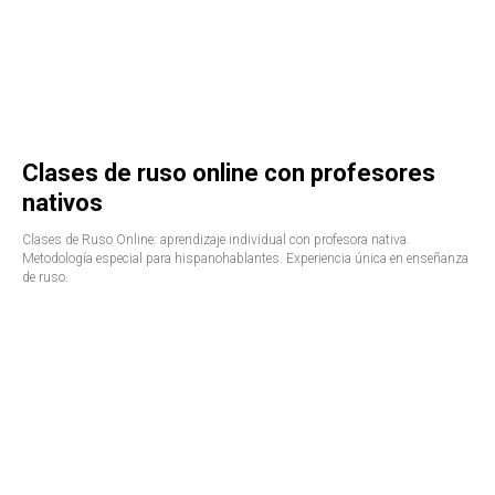
Clases de ruso online con profesores
nativos
Clases de Ruso Online: aprendizaje individual con profesora nativa.
Metodología especial para hispanohablantes. Experiencia única en enseñanza
de ruso.