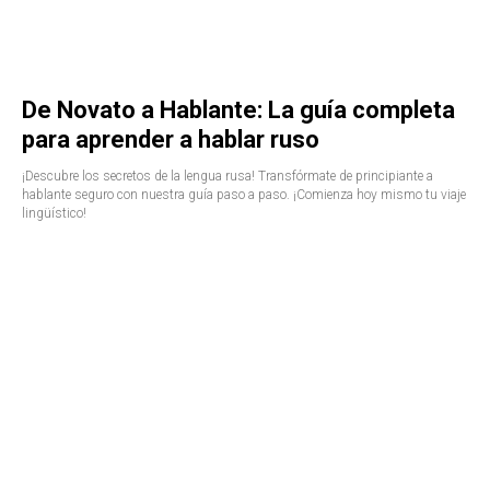
De Novato a Hablante: La guía completa
para aprender a hablar ruso
¡Descubre los secretos de la lengua rusa! Transfórmate de principiante a
hablante seguro con nuestra guía paso a paso. ¡Comienza hoy mismo tu viaje
lingüístico!