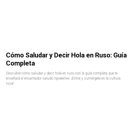
Cómo Saludar y Decir Hola en Ruso: Guía
Completa
Descubre cómo saludar y decir hola en ruso con la guía completa que te
enseñará el encantador saludo приветик. ¡Entra y sumérgete en la cultura
rusa!