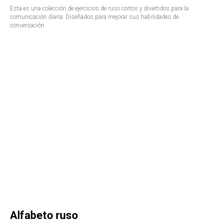
Esta es una colección de ejercicios de ruso cortos y divertidos para la
comunicación diaria. Diseñados para mejorar sus habilidades de
conversación.
Alfabeto ruso