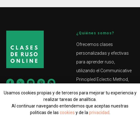
¿Quiénes somos?
Ofrecemos clases
personalizadas y efectivas
para aprender ruso,
utilizando el Communicative
Principled Eclectic Method,
que garantiza la
Usamos cookies propias y de terceros para mejorar tu experiencia y
comunicación en ruso
realizar tareas de analítica.
desde el primer día. Nuestras
Al continuar navegando entendemos que aceptas nuestras
C/ de París, 62, P-1, Eixample,
politicas de las
cookies
y de la
privacidad
.
08029 Barcelona
clases son interactivas y
flexibles, adaptándose a tu
© 2026
CLASES-DE-
DE ACUERDO
RUSO.ONLINE
ritmo y estilo de aprendizaje.