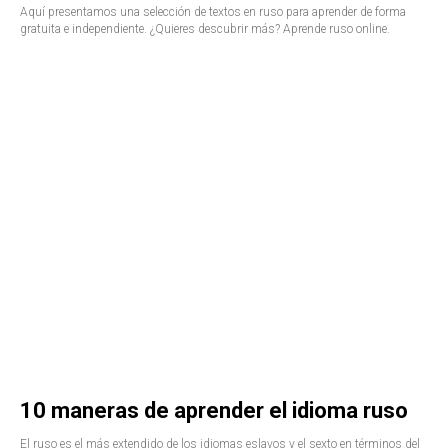
Aquí presentamos una selección de textos en ruso para aprender de forma
gratuita e independiente. ¿Quieres descubrir más? Aprende ruso online.
10 maneras de aprender el idioma ruso
El ruso es el más extendido de los idiomas eslavos y el sexto en términos del