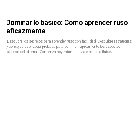
Dominar lo básico: Cómo aprender ruso
eficazmente
¡Descubre los secretos para aprender ruso con facilidad! Descubre estrategias
y consejos de eficacia probada para dominar rápidamente los aspectos
básicos del idioma. ¡Comienza hoy mismo tu viaje hacia la fluidez!