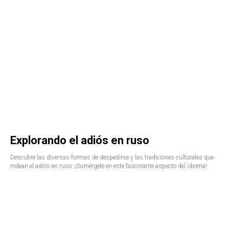
Explorando el adiós en ruso
Descubre las diversas formas de despedirse y las tradiciones culturales que
rodean el adiós en ruso. ¡Sumérgete en este fascinante aspecto del idioma!