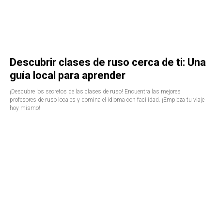
Descubrir clases de ruso cerca de ti: Una
guía local para aprender
¡Descubre los secretos de las clases de ruso! Encuentra las mejores
profesores de ruso locales y domina el idioma con facilidad. ¡Empieza tu viaje
hoy mismo!