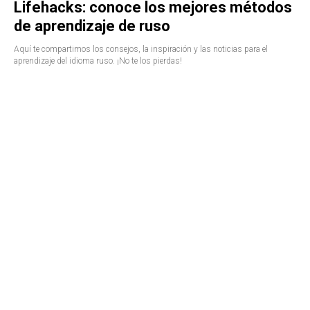
Lifehacks: conoce los mejores métodos
de aprendizaje de ruso
Aquí te compartimos los consejos, la inspiración y las noticias para el
aprendizaje del idioma ruso. ¡No te los pierdas!