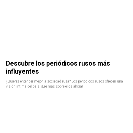
Descubre los periódicos rusos más
influyentes
¿Quieres entender mejor la sociedad rusa? Los periodicos rusos ofrecen una
visión íntima del país. ¡Lee más sobre ellos ahora!