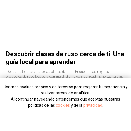
Descubrir clases de ruso cerca de ti: Una
guía local para aprender
¡Descubre los secretos de las clases de ruso! Encuentra las mejores
profesores de ruso locales y domina el idioma con facilidad. ¡Empieza tu viaje
hoy mismo!
Usamos cookies propias y de terceros para mejorar tu experiencia y
realizar tareas de analítica.
Al continuar navegando entendemos que aceptas nuestras
politicas de las
cookies
y de la
privacidad
.
DE ACUERDO