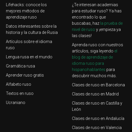
Lifehacks: conoce los
¿Te interesan academias
mejores métodos de
para estudiar ruso? Ya has
aprendizaje ruso
encontrado lo que
buscabas, haz
la prueba de
Datos interesantes sobre la
nivel de ruso
y ¡empieza ya
historia y la cultura de Rusia
las clases!
Artículos sobre el idioma
Aprenda ruso con nuestros
ruso
artículos, siga leyendo
el
Lengua rusa en el mundo
blog de aprendizaje de
idioma ruso para
Gramática rusa
hispanohablantes
para
Aprender ruso gratis
descubrir muchos más.
Alfabeto ruso
Clases de ruso en Barcelona
Textos en ruso
Clases de ruso en Madrid
Ucraniano
Clases de ruso en Castilla y
León
Clases de ruso en Andalucía
Clases de ruso en Valencia